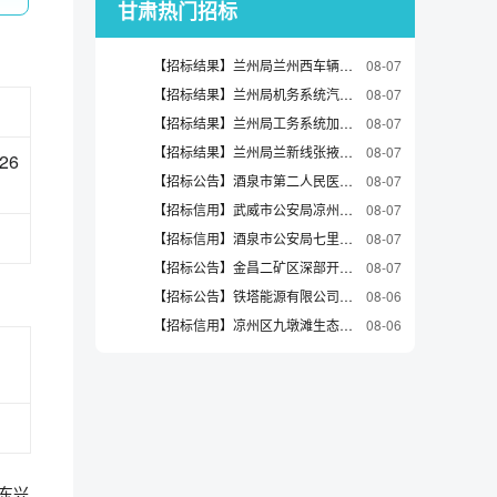
甘肃热门招标
【招标结果】兰州局兰州西车辆段生产用车更新等流标公告
08-07
【招标结果】兰州局机务系统汽车更新项目（1、3、4包二次）流标公告
08-07
【招标结果】兰州局工务系统加装工电检修装备尾气净化装置中标候选人公示
08-07
【招标结果】兰州局兰新线张掖、桥湾、金昌、玉石、槐安站、武威南站下行出发场改造工程继电器（JYJXC-160/260）采购成交候选人公示
08-07
26
【招标公告】酒泉市第二人民医院报废资产第三方评估单位采购项目招标公告
08-07
【招标信用】武威市公安局凉州分局武威市公安局凉州分局车辆维修和保养服务直接选定采购合同政府采购合同公告
08-07
【招标信用】酒泉市公安局七里镇分局酒泉市公安局七里镇分局其他印刷服务直接选定采购合同政府采购合同公告
08-07
【招标公告】金昌二矿区深部开采工程-30行盲副井安装工程-装饰装修材料询价通知
08-07
【招标公告】铁塔能源有限公司甘肃省分公司2026年兰州市绿茵花园充电站建设施工采购项目（三次）-询比公告
08-06
【招标信用】凉州区九墩滩生态建设指挥部凉州区九墩滩生态建设指挥部其他印刷服务直接选定采购合同政府采购合同公告
08-06
团东兴