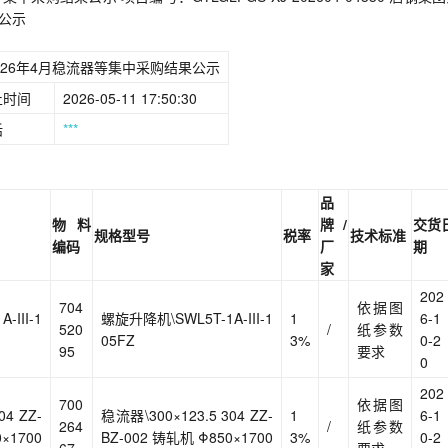
果公示
26年4月稳流器等集中采购结果公示
止时间
2026-05-11 17:50:30
话
***
品
物料
牌/
交货
规格型号
税率
技术标准
编码
厂
期
家
202
704
依据图
III-1
螺旋升降机\SWL5T-1A-III-1
1
6-1
520
/
纸参数
05FZ
3%
0-2
95
要求
0
202
700
依据图
04 ZZ-
稳流器\300×123.5 304 ZZ-
1
6-1
264
/
纸参数
×1700
BZ-002 铸轧机 Φ850×1700
3%
0-2