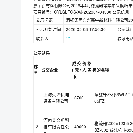
嘉宇新材料有限公司2026年4月稳流器等集中采购结
项目编号：GYLGLFGS-XJ-202604-04330 公示信息
公示标题
酒钢集团东兴嘉宇新材料有限公司20
公示开始时间
2026-05-08 17:50:30
公示截
联系人
***
联系电
公示结果
成交价格
序
成交企业
(元/人民
标的名称
号
币)
上海殳冶机电
螺旋升降机\SWL5T-1A-
1
6700
设备有限公司
05FZ
河南艾文斯科
稳流器\300×123.5 3
2
技有限责任公
40000
BZ-002 铸轧机 Φ850