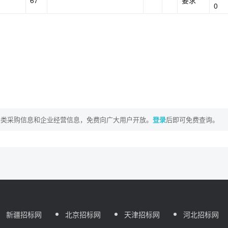
67
要求
0
各类采购信息和企业经营信息，免费向广大用户开放。
登录
后即可免费查询。
新疆招标网
北京招标网
天津招标网
河北招标网