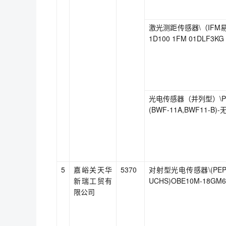
激光测距传感器\（IFM
1D100 1FM 01DLF3KG
光电传感器（并列型）\PD
(BWF-11A,BWF11-B)-
5
嘉峪关天华
5370
对射型光电传感器\(PEPP
新瑞工贸有
UCHS)OBE10M-18GM6
限公司