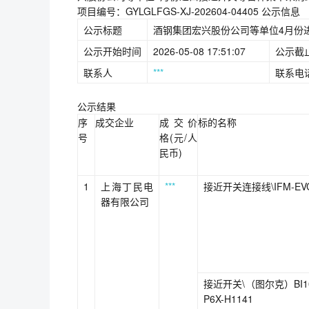
项目编号：GYLGLFGS-XJ-202604-04405 公示信息
公示标题
酒钢集团宏兴股份公司等单位4月份
公示开始时间
2026-05-08 17:51:07
公示截
联系人
***
联系电
公示结果
序
成交企业
成交价
标的名称
号
格(元/人
民币)
1
上海丁民电
***
接近开关连接线\IFM-EVC
器有限公司
接近开关\（图尔克）BI10
P6X-H1141