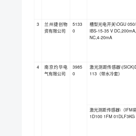
3
兰州捷创物
5133
槽型光电开关\OGU 050/20
资有限公司
0
IBS-15-35 V DC,200mA
NC,4-20mA
4
南京灼华电
3985
激光测距传感器\(SICK)D
气有限公司
0
113（带水冷套）
激光测距传感器\（IFM
1D100 1FM 01DLF3KG