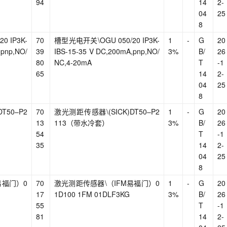
94
14
2-
04
25
8
 IP3K-
70
槽型光电开关\OGU 050/20 IP3K-
1
-
G
20
,pnp,NO/
39
IBS-15-35 V DC,200mA,pnp,NO/
3%
B/
26
80
NC,4-20mA
T
-1
65
14
2-
04
25
8
T50–P2
70
激光测距传感器\(SICK)DT50–P2
1
-
G
20
13
113（带水冷套）
3%
B/
26
54
T
-1
35
14
2-
04
25
8
易福门）0
70
激光测距传感器\（IFM易福门）0
1
-
G
20
17
1D100 1FM 01DLF3KG
3%
B/
26
55
T
-1
81
14
2-