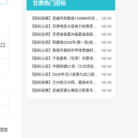
甘肃热门招标
【招标结果】武威市民勤县100MW光伏发电工程劳务分包项目中标结果公告
08-09
【招标公告】甘肃电投大容电力有限责任公司杂木寺、神树电站2026年增殖放流公告
08-09
【招标信用】甘肃省临夏州临夏县高原特色食品全产业链中小企业集群申报材料编制服务项目
08-09
【招标信用】和康县2026年(第一批)拟出让6个建筑用砂矿采矿权前期地质勘查及评估项目合同公告
08-09
进口
【招标公告】敦煌市第四中学体育器材采购项目招标公告
08-09
【招标公告】宁县畜牧（甘肃）刘堡场零星物资08-08询价公告
08-09
【招标公告】中国铁建21局（兰合项目一分部）（硫铝酸盐水泥）询价公告
08-09
【招标公告】2026年泾川县第九幼儿园等5所学校校园餐食材联合采购项目竞争性磋商公告
08-09
【招标结果】兰州局兰州西、嘉峪关车辆段生产用车更新等成交候选人公示
08-08
【招标结果】武威房建公寓段兰新客专10个站区绿化养护项目中标候选人公示
08-08
集团宏