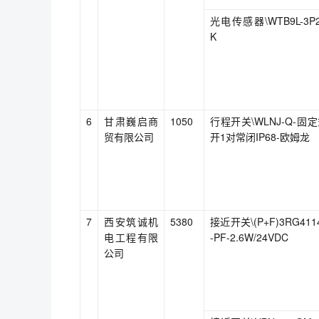
光电传感器\WTB9L-3P24
K
6
甘肃巍启商
1050
行程开关\WLNJ-Q-固定
贸有限公司
开1对常闭IP68-欧姆龙
7
西安筑诚机
5380
接近开关\(P+F)3RG4114
电工程有限
-PF-2.6W/24VDC
公司