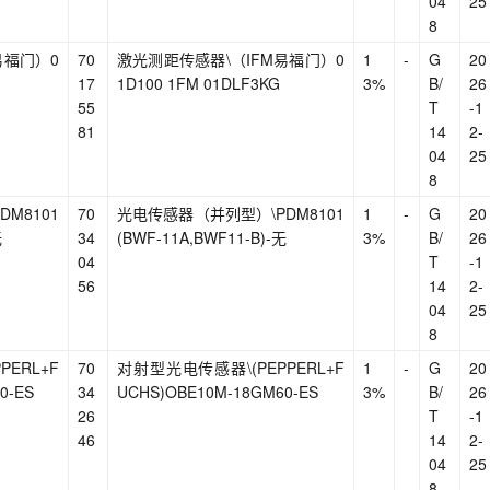
04
25
8
易福门）0
70
激光测距传感器\（IFM易福门）0
1
-
G
20
17
1D100 1FM 01DLF3KG
3%
B/
26
55
T
-1
81
14
2-
04
25
8
M8101
70
光电传感器（并列型）\PDM8101
1
-
G
20
无
34
(BWF-11A,BWF11-B)-无
3%
B/
26
04
T
-1
56
14
2-
04
25
8
ERL+F
70
对射型光电传感器\(PEPPERL+F
1
-
G
20
0-ES
34
UCHS)OBE10M-18GM60-ES
3%
B/
26
26
T
-1
46
14
2-
04
25
8