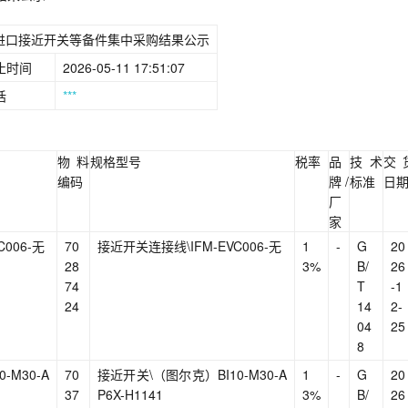
进口接近开关等备件集中采购结果公示
止时间
2026-05-11 17:51:07
话
***
物料
规格型号
税率
品
技术
交
编码
牌/
标准
日
厂
家
006-无
70
接近开关连接线\IFM-EVC006-无
1
-
G
20
28
3%
B/
26
74
T
-1
24
14
2-
04
25
8
-M30-A
70
接近开关\（图尔克）BI10-M30-A
1
-
G
20
37
P6X-H1141
3%
B/
26