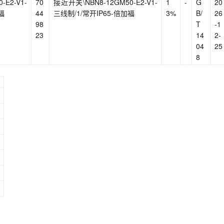
E2-V1-
70
接近开关\NBN8-12GM50-E2-V1-
1
-
G
20
福
44
三线制/1/常开IP65-倍加福
3%
B/
26
98
T
-1
23
14
2-
04
25
8