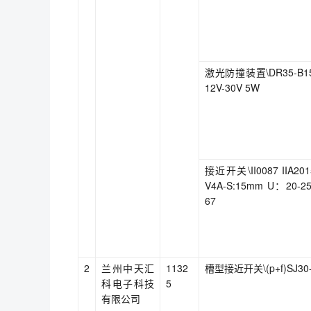
激光防撞装置\DR35-B15
12V-30V 5W
接近开关\II0087 IIA201
V4A-S:15mm U：20-25
67
2
兰州中天汇
1132
槽型接近开关\(p+f)SJ30
科电子科技
5
有限公司