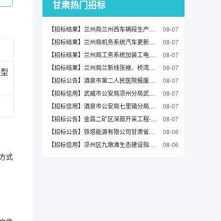
甘肃热门招标
【招标结果】兰州局兰州西车辆段生产用车更新等流标公告
08-07
【招标结果】兰州局机务系统汽车更新项目（1、3、4包二次）流标公告
08-07
【招标结果】兰州局工务系统加装工电检修装备尾气净化装置中标候选人公示
08-07
【招标结果】兰州局兰新线张掖、桥湾、金昌、玉石、槐安站、武威南站下行出发场改造工程继电器（JYJXC-160/260）采购成交候选人公示
08-07
模型
【招标公告】酒泉市第二人民医院报废资产第三方评估单位采购项目招标公告
08-07
【招标信用】武威市公安局凉州分局武威市公安局凉州分局车辆维修和保养服务直接选定采购合同政府采购合同公告
08-07
【招标信用】酒泉市公安局七里镇分局酒泉市公安局七里镇分局其他印刷服务直接选定采购合同政府采购合同公告
08-07
【招标公告】金昌二矿区深部开采工程-30行盲副井安装工程-装饰装修材料询价通知
08-07
【招标公告】铁塔能源有限公司甘肃省分公司2026年兰州市绿茵花园充电站建设施工采购项目（三次）-询比公告
08-06
【招标信用】凉州区九墩滩生态建设指挥部凉州区九墩滩生态建设指挥部其他印刷服务直接选定采购合同政府采购合同公告
08-06
方式