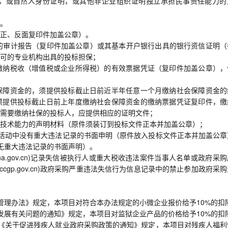
，或自然人身份证明，或其他非企业组织证明独立承担民事责任能力的
。
正、反面复印件加盖公章）。
的审计报告（复印件加盖公章）或其基本开户银行出具的银行资信证明（
可的专业机构出具的投标担保；
缴纳税收（增值税或企业所得税）的有效票据凭证（复印件加盖公章），
保障资金的，须提供投标截止日前近半年任意一个月缴纳社会保障资金的
须提供投标截止日前上年度缴纳社会保障资金的缴纳票据凭证复印件，缴
需要缴纳社保的投标人，应提供相应的证明文件；
技术能力的声明材料（原件须装订到投标文件正本并加盖公章）；
活动中没有重大违法记录的书面申明（原件放入投标文件正本并加盖公章
无重大违法记录的书面声明）。
china.gov.cn)记录失信被执行人或重大税收违法案件当事人名单或政府采
cgp.gov.cn)政府采购严重违法失信行为信息记录中的禁止参加政府采
管理办法》规定，本项目对符合本办法规定的小微企业报价给予10%的扣
发展有关问题的通知》规定，本项目对监狱企业产品的价格给予10%的扣
《关于促进残疾人就业政府采购政策的通知》规定，本项目对残疾人福利