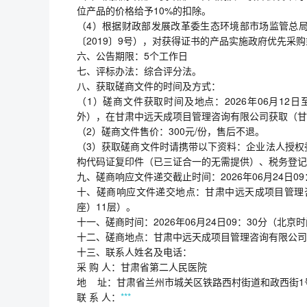
位产品的价格给予10%的扣除。
（4）根据财政部发展改革委生态环境部市场监管总
〔2019〕9号），对获得证书的产品实施政府优先采
六、公告期限：5个工作日
七、评标办法：综合评分法。
八、获取磋商文件的时间及方式：
（1）磋商文件获取时间及地点：2026年06月12日至202
外），在甘肃中远天成项目管理咨询有限公司获取（甘肃
（2）磋商文件售价：300元/份，售后不退。
（3）获取磋商文件时请携带以下资料：企业法人授权
构代码证复印件（已三证合一的无需提供）、税务登记
九、磋商响应文件递交截止时间：2026年06月24日0
十、磋商响应文件递交地点：甘肃中远天成项目管理咨
座）11层）。
十一、磋商时间：2026年06月24日09：30分（北京
十二、磋商地点：甘肃中远天成项目管理咨询有限公司（
十三、联系人姓名及电话：
采 购 人：甘肃省第二人民医院
地 址：甘肃省兰州市城关区铁路西村街道和政西街1
联 系 人：
***