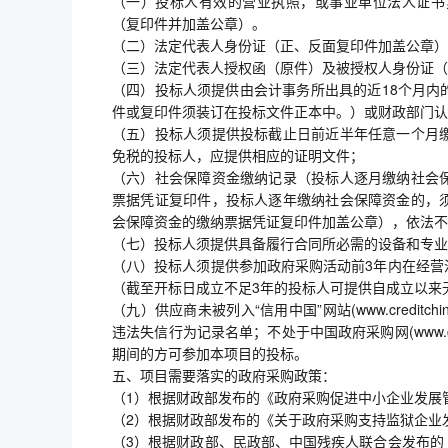
（一）投标人有效的营业执照，或事业单位法人证书
（复印件并加盖公章）。
（二）法定代表人身份证（正、反面复印件加盖公章）
（三）法定代表人授权函（原件）及被授权人身份证（
（四）投标人须提供由会计事务所出具的近18个月内
件或复印件须装订在投标文件正本中。）或财政部门认
（五）投标人须提供投标截止日前近半年任意一个月
免税的投标人，应提供相应的证明文件；
（六）社会保障资金缴纳记录（投标人逐月缴纳社会
票据凭证复印件，投标人逐年缴纳社会保障资金的，
会保障资金的缴纳票据凭证复印件加盖公章），依法不
（七）投标人须提供具备履行合同所必需的设备和专业
（八）投标人须提供参加政府采购活动前3年内在经营
（截至开标日成立不足3年的投标人可提供自成立以来
（九）供应商未被列入“信用中国”网站(www.credit
违法失信行为记录名单；不处于中国政府采购网(www.c
期间的方可参加本项目的投标。
五、项目需要落实的政府采购政策：
（1）根据财政部发布的《政府采购促进中小企业发展
（2）根据财政部发布的《关于政府采购支持监狱企业
（3）根据财政部、民政部、中国残疾人联合会发布的