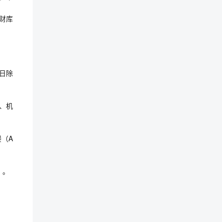
财库
假日除
、机
（A
）。