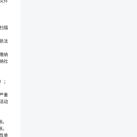
文件
扫描
依法
缴纳
纳社
）；
购严重
购活动
除。
除。
性单